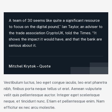
A team of 30 seems like quite a significant resource
to focus on the digital pound,” Ian Taylor, an adviser to
the trade association CryptoUK, told the Times. “It
shows the impact it would have, and that the bank are
serious about it.
Mitchel Krytok – Quote
Vestibulum luctus, leo eget congue iaculis, leo erat pharetra
nibh, finibus porta neque tellus ut erat. Aenean vulputate
velit quis pellentesque auctor. Integer eget scelerisque
neque, et tincidunt nunc. Etiam et pellentesque enim. Nam
efficitur ex nec arcu molestie.