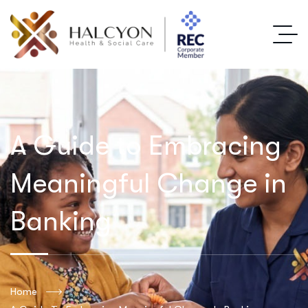
A Guide to Embracing
Meaningful Change in
Banking
Home